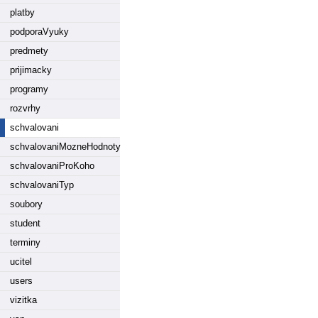
platby
podporaVyuky
predmety
prijimacky
programy
rozvrhy
schvalovani
schvalovaniMozneHodnoty
schvalovaniProKoho
schvalovaniTyp
soubory
student
terminy
ucitel
users
vizitka