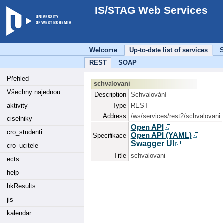
IS/STAG Web Services
Welcome
Up-to-date list of services
S
REST
SOAP
Přehled
schvalovani
Všechny najednou
Description
Schvalování
aktivity
Type
REST
Address
/ws/services/rest2/schvalovani
ciselniky
Open API
cro_studenti
Open API (YAML)
Specifikace
Swagger UI
cro_ucitele
Title
schvalovani
ects
help
hkResults
jis
kalendar