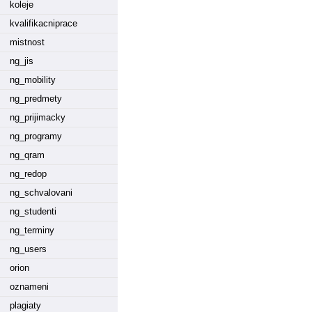
koleje
kvalifikacniprace
mistnost
ng_jis
ng_mobility
ng_predmety
ng_prijimacky
ng_programy
ng_qram
ng_redop
ng_schvalovani
ng_studenti
ng_terminy
ng_users
orion
oznameni
plagiaty