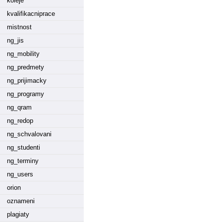
koleje
kvalifikacniprace
mistnost
ng_jis
ng_mobility
ng_predmety
ng_prijimacky
ng_programy
ng_qram
ng_redop
ng_schvalovani
ng_studenti
ng_terminy
ng_users
orion
oznameni
plagiaty