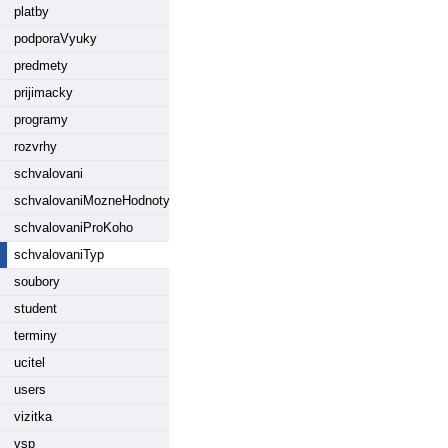
platby
podporaVyuky
predmety
prijimacky
programy
rozvrhy
schvalovani
schvalovaniMozneHodnoty
schvalovaniProKoho
schvalovaniTyp
soubory
student
terminy
ucitel
users
vizitka
vsp