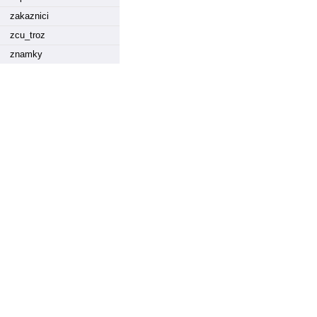
zakaznici
zcu_troz
znamky