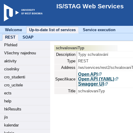
IS/STAG Web Services
Welcome
Up-to-date list of services
Service execution
REST
SOAP
Přehled
schvalovaniTyp
Všechny najednou
Description
Typy schvalování
aktivity
Type
REST
Address
/ws/services/rest2/schvalovani
ciselniky
Open API
cro_studenti
Open API (YAML)
Specifikace
Swagger UI
cro_ucitele
Title
schvalovaniTyp
ects
help
hkResults
jis
kalendar