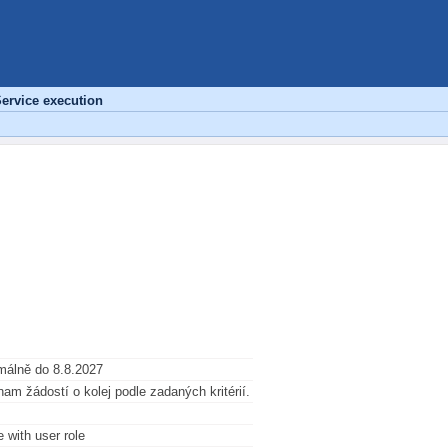
ervice execution
álně do 8.8.2027
nam žádostí o kolej podle zadaných kritérií.
e with user role