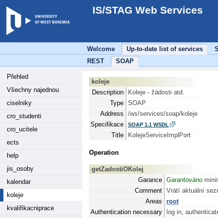
IS/STAG Web Services
Welcome
Up-to-date list of services
S
REST
SOAP
Přehled
koleje
Všechny najednou
Description
Koleje - žádosti atd.
ciselniky
Type
SOAP
Address
/ws/services/soap/koleje
cro_studenti
Specifikace
SOAP 1.1 WSDL
cro_ucitele
Title
KolejeServiceImplPort
ects
Operation
help
jis_osoby
getZadostiOKolej
Garance
Garantováno
minim
kalendar
Comment
Vrátí aktuální sez
koleje
Areas
root
kvalifikacniprace
Authentication necessary
log in, authenticat