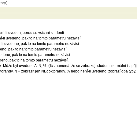
tary)
ení-li uveden, berou se všichni studenti
ní-li uvedeno, pak to na tomto parametru nezávisí.
í-li uvedeno, pak to na tomto parametru nezávisí.
deno, pak to na tomto parametru nezávisí.
edeno, pak to na tomto parametru nezávisí.
edeno, pak to na tomto parametru nezávisí.
ek. Může být uvedeno A, N, %. (% znamená, že se zobrazují studenti normální i z p
torandy, N = zobrazit jen NEdoktorandy. % nebo není-li uvedeno, zobrazí oba typy.