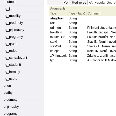
mistnost
Permitted roles
FA (Faculty Secre
Arguments
ng_jis
Title
Type (Java)
Comment
ng_mobility
stagUser
String
ng_predmety
rok
String
prijmeni
String
Příjmení studenta, n
ng_prijimacky
fakultaIn
String
Fakulta žádající. Ne
ng_programy
fakultaOut
String
Fakulta hradící. Nen
stavIn
String
Stav IN. Není-li uve
ng_qram
stavOut
String
Stav OUT. Není-li uv
ng_redop
kolejIn
String
Kolej IN. Není-li uv
zPrijimacek
String
Zda je to z přijímač
ng_schvalovani
typ
String
A = zobrazit JEN dok
ng_studenti
ng_terminy
ng_users
orion
platby
predmety
prijimacky
programy