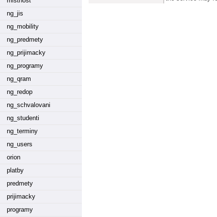
mistnost
ng_jis
ng_mobility
ng_predmety
ng_prijimacky
ng_programy
ng_qram
ng_redop
ng_schvalovani
ng_studenti
ng_terminy
ng_users
orion
platby
predmety
prijimacky
programy