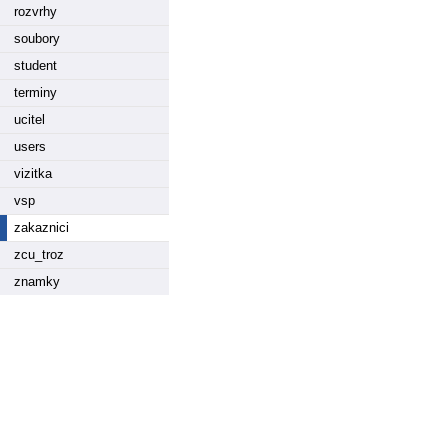
rozvrhy
soubory
student
terminy
ucitel
users
vizitka
vsp
zakaznici
zcu_troz
znamky