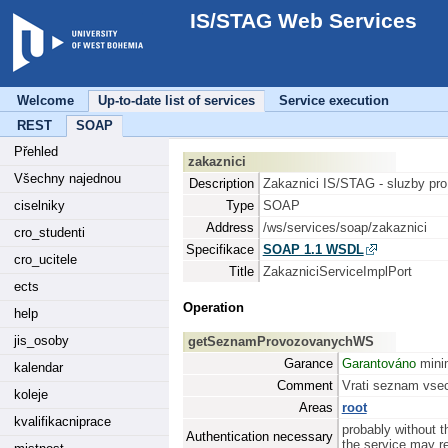
IS/STAG Web Services
Welcome
Up-to-date list of services
Service execution
REST
SOAP
Přehled
zakaznici
Všechny najednou
Description
Zakaznici IS/STAG - sluzby pro
ciselniky
Type
SOAP
Address
/ws/services/soap/zakaznici
cro_studenti
Specifikace
SOAP 1.1 WSDL
cro_ucitele
Title
ZakazniciServiceImplPort
ects
Operation
help
jis_osoby
getSeznamProvozovanychWS
Garance
Garantováno
minim
kalendar
Comment
Vrati seznam vse
koleje
Areas
root
kvalifikacniprace
probably without t
Authentication necessary
the service may req