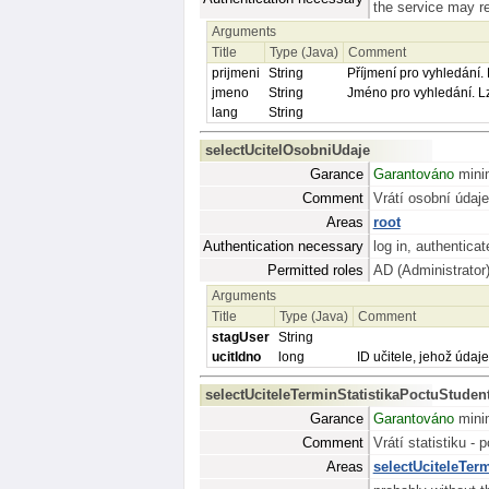
the service may req
Arguments
Title
Type (Java)
Comment
prijmeni
String
Příjmení pro vyhledání.
jmeno
String
Jméno pro vyhledání. L
lang
String
selectUcitelOsobniUdaje
Garance
Garantováno
minim
Comment
Vrátí osobní údaj
Areas
root
Authentication necessary
log in, authenticat
Permitted roles
AD (Administrator
Arguments
Title
Type (Java)
Comment
stagUser
String
ucitIdno
long
ID učitele, jehož úda
selectUciteleTerminStatistikaPoctuStuden
Garance
Garantováno
minim
Comment
Vrátí statistiku -
Areas
selectUciteleTer