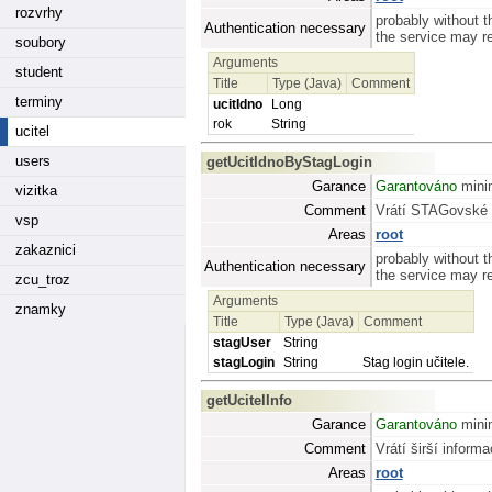
rozvrhy
probably without t
Authentication necessary
the service may req
soubory
Arguments
student
Title
Type (Java)
Comment
terminy
ucitIdno
Long
rok
String
ucitel
users
getUcitIdnoByStagLogin
Garance
Garantováno
minim
vizitka
Comment
Vrátí STAGovské I
vsp
Areas
root
zakaznici
probably without t
Authentication necessary
the service may req
zcu_troz
Arguments
znamky
Title
Type (Java)
Comment
stagUser
String
stagLogin
String
Stag login učitele.
getUcitelInfo
Garance
Garantováno
minim
Comment
Vrátí širší inform
Areas
root