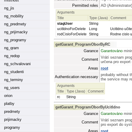
mistnost
Permitted roles
AD (Administrator
ng_jis
Arguments
ng_mobility
Title
Type (Java)
Comment
stagUser
String
ng_predmety
ucitIdnoForDelete
Long
UcitIdno učit
ng_prijimacky
rodCisloForDelete
String
Rodne cislo u
ng_programy
getGarant_ProgramOborByRC
ng_qram
Garance
Garantováno
minim
ng_redop
Vrátí seznam pro
Comment
určena pro export
ng_schvalovani
Areas
root
ng_studenti
probably without t
Authentication necessary
the service may req
ng_terminy
Arguments
ng_users
Title
Type (Java)
Comment
orion
rc
String
platby
getGarant_ProgramOborByUcitIdno
predmety
Garance
Garantováno
minim
prijimacky
Vrátí seznam prog
Comment
pro export do sy
programy
Areas
root