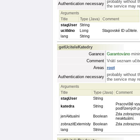
probably without t
Authentication necessary
the service may req
Arguments
Title
Type (Java)
Comment
stagUser
String
ucitIdno
Long
Stagovské ID učitele.
lang
String
getUciteleKatedry
Garance
Garantováno
minim
Comment
Vrátí seznam učit
Areas
root
probably without t
Authentication necessary
the service may req
Arguments
Title
Type (Java)
Comment
stagUser
String
Pracoviště vyu
katedra
String
podřízených p
Zda zobrazovat 
jenAktualni
Boolean
neaktuální.
zobrazitExternisty
Boolean
Zda zobrazovat
lang
String