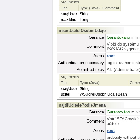
Arguments
Title
Type (Java)
Comment
stagUser
String
roakIdno
Long
insertUcitelOsobniUdaje
Garance
Garantováno
minim
Vloží do systému n
Comment
IS/STAG vygeneru
Areas
root
Authentication necessary
log in, authenticat
Permitted roles
AD (Administrator
Arguments
Title
Type (Java)
Comm
stagUser
String
ucitel
WSUcitelOsobniUdajeBean
najdiUcitelePodleJmena
Garance
Garantováno
minim
Vrátí STAGovské I
Comment
učitele.
Areas
root
probably without t
Authentication necessary