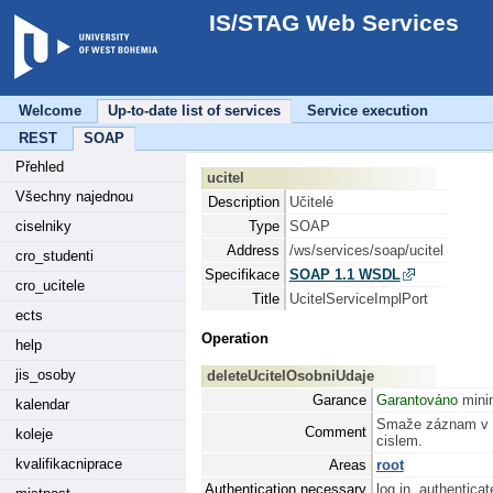
IS/STAG Web Services
Welcome
Up-to-date list of services
Service execution
REST
SOAP
Přehled
ucitel
Všechny najednou
Description
Učitelé
ciselniky
Type
SOAP
Address
/ws/services/soap/ucitel
cro_studenti
Specifikace
SOAP 1.1 WSDL
cro_ucitele
Title
UcitelServiceImplPort
ects
Operation
help
jis_osoby
deleteUcitelOsobniUdaje
Garance
Garantováno
minim
kalendar
Smaže záznam v ta
Comment
koleje
cislem.
kvalifikacniprace
Areas
root
Authentication necessary
log in, authenticat