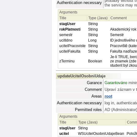
probably without t
Authentication necessary
the service may req
Arguments
Title
Type (Java)
Comment
stagUser
String
rokPlatnosti
String
Akademický rok
semestr
String
Semestr
ucitIdno
Long
ID jednotlivého 
ucitelPracoviste
String
Pracoviště (kate
ucitelFakulta
String
Fakulta nadřazen
Je-li TRUE, bero
zTerminu
Boolean
ze znamek (zde 
student byl zko
updateUcitelOsobniUdaje
Garance
Garantováno
minim
Comment
Upraví záznam v t
Areas
root
Authentication necessary
log in, authenticat
Permitted roles
AD (Administrator
Arguments
Title
Type (Java)
Comm
stagUser
String
ucitel
WSUcitelOsobniUdajeBean
Položk