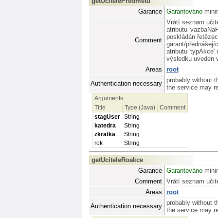
getUcitelePredmetu
Garance
Garantováno
minim
Vrátí seznam učit
atributu 'vazbaNaP
poskládán řetězec
Comment
garant/přednášejíc
atributu 'typAkce'
výsledku uveden v
Areas
root
probably without t
Authentication necessary
the service may req
Arguments
Title
Type (Java)
Comment
stagUser
String
katedra
String
zkratka
String
rok
String
getUciteleRoakce
Garance
Garantováno
minim
Comment
Vrátí seznam učit
Areas
root
probably without t
Authentication necessary
the service may req