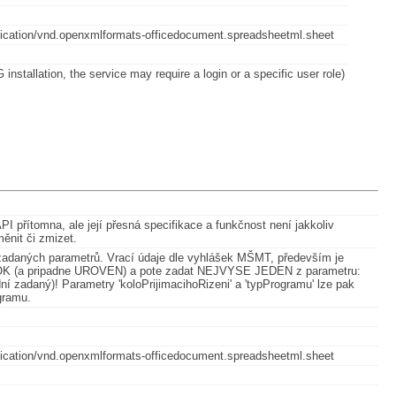
application/vnd.openxmlformats-officedocument.spreadsheetml.sheet
installation, the service may require a login or a specific user role)
I přítomna, ale její přesná specifikace a funkčnost není jakkoliv
měnit či zmizet.
dle zadaných parametrů. Vrací údaje dle vyhlášek MŠMT, především je
 ROK (a pripadne UROVEN) a pote zadat NEJVYSE JEDEN z parametru:
ední zadaný)! Parametry 'koloPrijimacihoRizeni' a 'typProgramu' lze pak
ogramu.
application/vnd.openxmlformats-officedocument.spreadsheetml.sheet