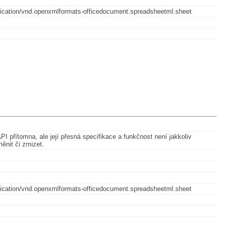
application/vnd.openxmlformats-officedocument.spreadsheetml.sheet
I přítomna, ale její přesná specifikace a funkčnost není jakkoliv
měnit či zmizet.
application/vnd.openxmlformats-officedocument.spreadsheetml.sheet