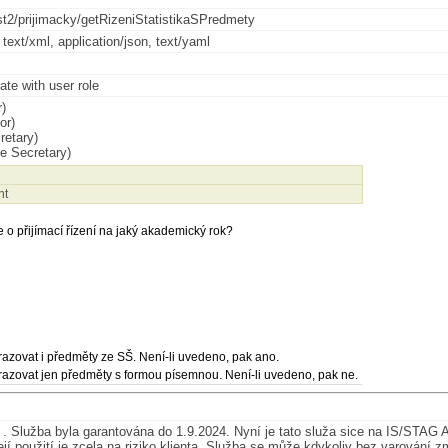
st2/prijimacky/getRizeniStatistikaSPredmety
 text/xml, application/json, text/yaml
cate with user role
)
or)
retary)
e Secretary)
nt
 o přijímací řízení na jaký akademický rok?
azovat i předměty ze SŠ. Není-li uvedeno, pak ano.
azovat jen předměty s formou písemnou. Není-li uvedeno, pak ne.
. Služba byla garantována do 1.9.2024. Nyní je tato služa sice na IS/STAG AP
jí použití je zcela na riziko klienta. Služba se může kdykoliv bez varování z