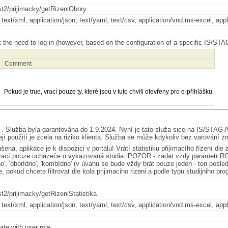
st2/prijimacky/getRizeniObory
, text/xml, application/json, text/yaml, text/csv, application/vnd.ms-excel, 
 the need to log in (however, based on the configuration of a specific IS/STAG 
)
Comment
Pokud je true, vrací pouze ty, které jsou v tuto chvíli otevřeny pro e-přihlášku
. Služba byla garantována do 1.9.2024. Nyní je tato služa sice na IS/STAG AP
jí použití je zcela na riziko klienta. Služba se může kdykoliv bez varování z
šena, aplikace je k dispozici v portálu! Vrátí statistiku přijímacího řízení 
vrací pouze uchazeče o vykazovaná studia. POZOR - zadat vzdy parametr
Idno', 'oborIdno', 'kombIdno' (v úvahu se bude vždy brát pouze jeden - ten posl
, pokud chcete filtrovat dle kola prijimaciho rizeni a podle typu studijniho pr
t2/prijimacky/getRizeniStatistika
, text/xml, application/json, text/yaml, text/csv, application/vnd.ms-excel, 
cate with user role