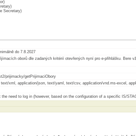
or)
retary)
e Secretary)
nimálně do 7.8.2027
ijímacích oborů dle zadaných kritérií otevřených nyní pro e-přihlášku. Bere vž
st2/prijimacky/getPrijimaciObory
, text/xml, application/json, text/yaml, text/csv, application/vnd.ms-excel, 
 the need to log in (however, based on the configuration of a specific IS/STAG 