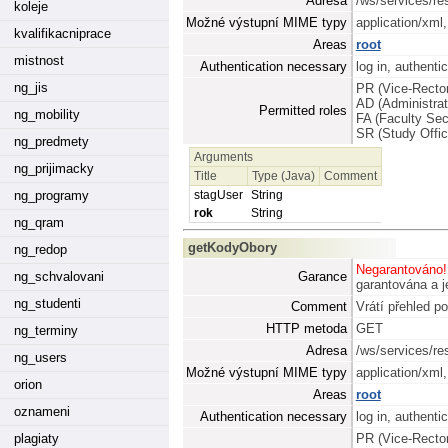
Adresa
/ws/services/re
koleje
Možné výstupní MIME typy
application/xml
kvalifikacniprace
Areas
root
mistnost
Authentication necessary
log in, authenti
ng_jis
PR (Vice-Rector
AD (Administrat
Permitted roles
ng_mobility
FA (Faculty Sec
SR (Study Offic
ng_predmety
Arguments
ng_prijimacky
Title
Type (Java)
Comment
stagUser
String
ng_programy
rok
String
ng_qram
getKodyObory
ng_redop
Negarantováno!
Garance
ng_schvalovani
garantována a je
ng_studenti
Comment
Vrátí přehled p
HTTP metoda
GET
ng_terminy
Adresa
/ws/services/re
ng_users
Možné výstupní MIME typy
application/xml
orion
Areas
root
oznameni
Authentication necessary
log in, authenti
PR (Vice-Rector
plagiaty