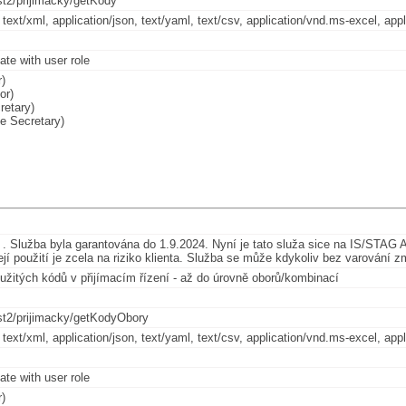
st2/prijimacky/getKody
, text/xml, application/json, text/yaml, text/csv, application/vnd.ms-excel, 
cate with user role
)
or)
retary)
e Secretary)
. Služba byla garantována do 1.9.2024. Nyní je tato služa sice na IS/STAG AP
jí použití je zcela na riziko klienta. Služba se může kdykoliv bez varování z
oužitých kódů v přijímacím řízení - až do úrovně oborů/kombinací
st2/prijimacky/getKodyObory
, text/xml, application/json, text/yaml, text/csv, application/vnd.ms-excel, 
cate with user role
)