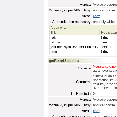
Adresa
/ws/services/re
Možné výstupní MIME typy
application/xml
Areas
root
Authentication necessary
probably without
Arguments
Title
Type (Java
rok
String
fakulta
String
jenPraveNyniOtevreneEPrihlasky
Boolean
lang
String
getRizeniStatistika
Negarantováno!
Garance
garantována a je
Služba bude zru
podstatné, že 
Comment
'fakulta', 'stpr
uvest navic take
HTTP metoda
GET
Adresa
/ws/services/res
Možné výstupní MIME typy
application/xml
Areas
root
Authentication necessary
log in, authenti