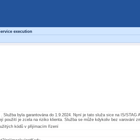
ervice execution
. Služba byla garantována do 1.9.2024. Nyní je tato služa sice na IS/STAG AP
jí použití je zcela na riziko klienta. Služba se může kdykoliv bez varování z
oužitých kódů v přijímacím řízení