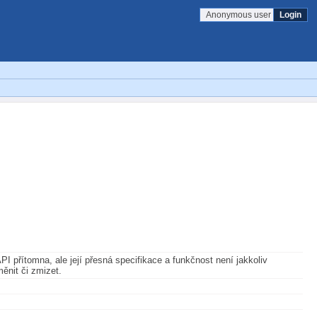
Anonymous user
Login
I přítomna, ale její přesná specifikace a funkčnost není jakkoliv
měnit či zmizet.