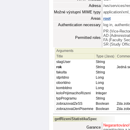
Adresa
/ws/services/re
Možné výstupní MIME typy
application/xml,
Areas
root
Authentication necessary
log in, authenti
PR (Vice-Rector
AD (Administrat
Permitted roles
FA (Faculty Sec
SR (Study Offic
Arguments
Title
Type (Java)
Comme
stagUser
String
rok
String
Jedná se
fakulta
String
stprIdno
Long
oborIdno
Long
kombIdno
Long
koloPrijimacihoRizeni
Integer
typProgramu
String
zobrazovatZeSS
Boolean
Zda zobr
zobrazovatJenPisemne
Boolean
Zda zobr
getRizeniStatistikaSpec
Negarantováno!
Garance
garantována a je