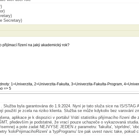
)
or)
retary)
e Secretary)
o přijímací řízení na jaký akademický rok?
noty: 1=Univerzita, 2=Univerzita-Fakulta, 3=Univerzita-Fakulta-Program, 4=Unive
o => 5
. Služba byla garantována do 1.9.2024. Nyní je tato služa sice na IS/STAG AP
jí použití je zcela na riziko klienta. Služba se může kdykoliv bez varování z
ena, aplikace je k dispozici v portálu! Vrátí statistiku přijímacího řízení d
ŠMT, především je podstatné, že vrací pouze uchazeče o vykazovaná studi
semne) a pote zadat NEJVYSE JEDEN z parametru: 'fakulta', 'stprIdno', 'obor
ry 'koloPrijimacihoRizeni' a 'typProgramu' lze pak uvest navic take, pokud chc