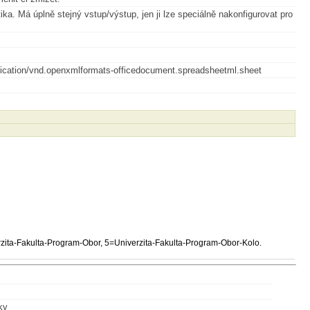
tika. Má úplně stejný vstup/výstup, jen ji lze speciálně nakonfigurovat pro
application/vnd.openxmlformats-officedocument.spreadsheetml.sheet
rzita-Fakulta-Program-Obor, 5=Univerzita-Fakulta-Program-Obor-Kolo.
ky