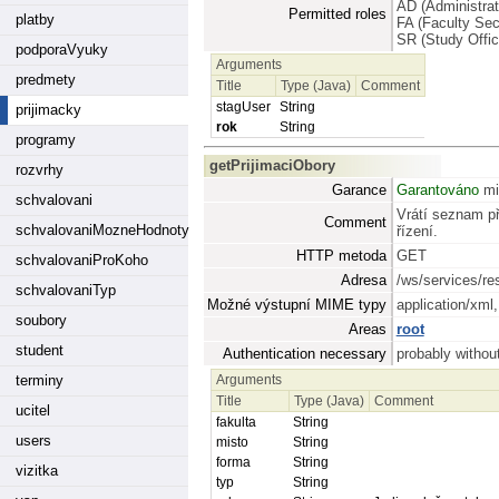
AD (Administrat
Permitted roles
platby
FA (Faculty Sec
SR (Study Offic
podporaVyuky
Arguments
predmety
Title
Type (Java)
Comment
stagUser
String
prijimacky
rok
String
programy
getPrijimaciObory
rozvrhy
Garance
Garantováno
mi
schvalovani
Vrátí seznam př
Comment
schvalovaniMozneHodnoty
řízení.
HTTP metoda
GET
schvalovaniProKoho
Adresa
/ws/services/re
schvalovaniTyp
Možné výstupní MIME typy
application/xml
soubory
Areas
root
student
Authentication necessary
probably without
Arguments
terminy
Title
Type (Java)
Comment
ucitel
fakulta
String
users
misto
String
forma
String
vizitka
typ
String