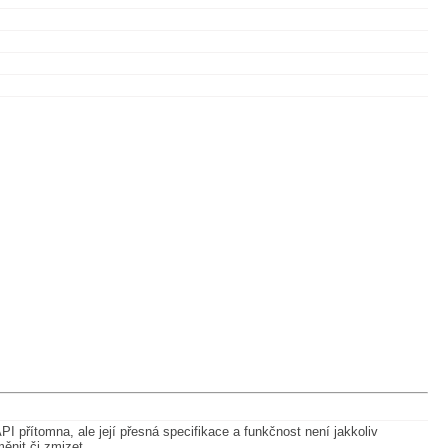
I přítomna, ale její přesná specifikace a funkčnost není jakkoliv
měnit či zmizet.