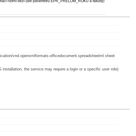
 přijímací řízení běží (dle parametru EPR_PRELOM_ROKU a fakulty)
application/vnd.openxmlformats-officedocument.spreadsheetml.sheet
installation, the service may require a login or a specific user role)