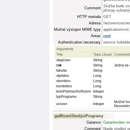
Služba bude zruš
Comment
přístup vybraný
HTTP metoda
GET
Adresa
/ws/services/re
Možné výstupní MIME typy
application/xml
Areas
root
Authentication necessary
service forbidd
Arguments
Title
Type (Java)
Comment
stagUser
String
rok
String
Jedná se 
fakulta
String
stprIdno
Long
oborIdno
Long
kombIdno
Long
koloPrijimacihoRizeni
Integer
typProgramu
String
Možné hod
uroven
Integer
Neuveden
getRizeniStudijniProgramy
Garance
Garantováno
mi
Comment
Najde studijní 