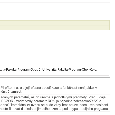
rzita-Fakulta-Program-Obor, 5=Univerzita-Fakulta-Program-Obor-Kolo.
I přítomna, ale její přesná specifikace a funkčnost není jakkoliv
měnit či zmizet.
le zadaných parametrů, až do úrovně s jednotlivými předměty. Vrací údaje
a. POZOR - zadat vzdy parametr ROK (a pripadne zobrazovatZeSS a
Idno', 'kombIdno' (v úvahu se bude vždy brát pouze jeden - ten poslední
ete filtrovat dle kola prijimaciho rizeni a podle typu studijniho programu.