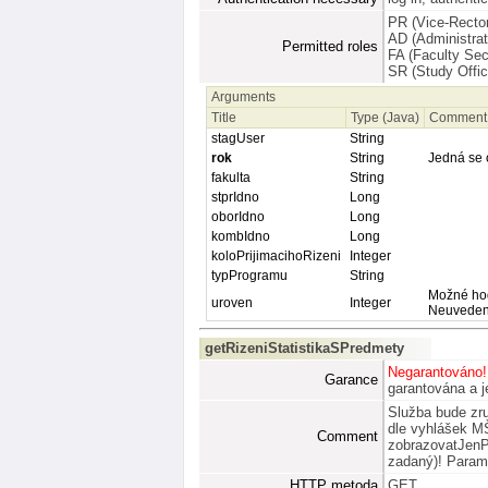
PR (Vice-Rector
AD (Administrat
Permitted roles
FA (Faculty Sec
SR (Study Offic
Arguments
Title
Type (Java)
Comment
stagUser
String
rok
String
Jedná se 
fakulta
String
stprIdno
Long
oborIdno
Long
kombIdno
Long
koloPrijimacihoRizeni
Integer
typProgramu
String
Možné hod
uroven
Integer
Neuveden
getRizeniStatistikaSPredmety
Negarantováno!
Garance
garantována a je
Služba bude zruš
dle vyhlášek M
Comment
zobrazovatJenPi
zadaný)! Paramet
HTTP metoda
GET