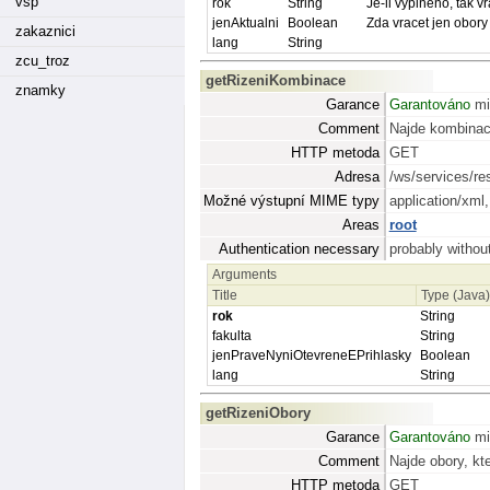
vsp
rok
String
Je-li vyplněno, tak 
jenAktualni
Boolean
Zda vracet jen obory 
zakaznici
lang
String
zcu_troz
getRizeniKombinace
znamky
Garance
Garantováno
mi
Comment
Najde kombinace
HTTP metoda
GET
Adresa
/ws/services/re
Možné výstupní MIME typy
application/xml
Areas
root
Authentication necessary
probably without
Arguments
Title
Type (Java
rok
String
fakulta
String
jenPraveNyniOtevreneEPrihlasky
Boolean
lang
String
getRizeniObory
Garance
Garantováno
mi
Comment
Najde obory, kt
HTTP metoda
GET