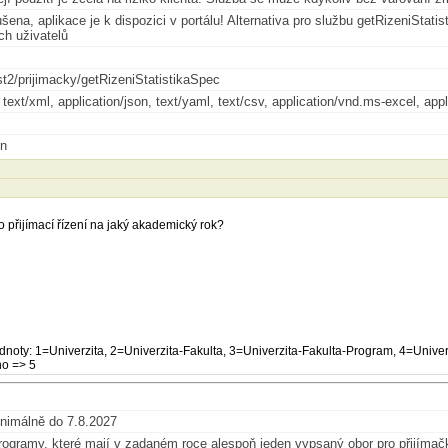
ena, aplikace je k dispozici v portálu! Alternativa pro službu getRizeniStatis
ch uživatelů
st2/prijimacky/getRizeniStatistikaSpec
, text/xml, application/json, text/yaml, text/csv, application/vnd.ms-excel, 
en
o přijímací řízení na jaký akademický rok?
noty: 1=Univerzita, 2=Univerzita-Fakulta, 3=Univerzita-Fakulta-Program, 4=Unive
o => 5
nimálně do 7.8.2027
programy, které mají v zadaném roce alespoň jeden vypsaný obor pro přijímač