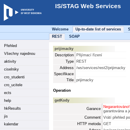
IS/STAG Web Services
Welcome
Up-to-date list of services
S
REST
SOAP
Přehled
prijimacky
Všechny najednou
Description
Přijímací řízení
aktivity
Type
REST
Address
/ws/services/rest2/prijimacky
ciselniky
Specifikace
cro_studenti
Title
prijimacky
cro_ucitele
Operation
ects
getKody
help
Negarantováno!
hkResults
Garance
garantována a je
jis
Comment
Vrátí přehled p
HTTP metoda
GET
kalendar