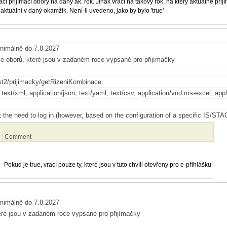
vrací přijímací obory na daný ak. rok. Jinak vrací na takový rok, na který aktuálně
aktuální v daný okamžik. Není-li uvedeno, jako by bylo 'true'
nimálně do 7.8.2027
 oborů, které jsou v zadaném roce vypsané pro přijímačky
st2/prijimacky/getRizeniKombinace
, text/xml, application/json, text/yaml, text/csv, application/vnd.ms-excel, 
 the need to log in (however, based on the configuration of a specific IS/STAG 
)
Comment
Pokud je true, vrací pouze ty, které jsou v tuto chvíli otevřeny pro e-přihlášku
nimálně do 7.8.2027
eré jsou v zadaném roce vypsané pro přijímačky