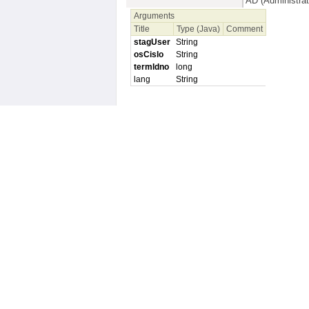
AD (Administrat
Arguments
Title
Type (Java)
Comment
stagUser
String
osCislo
String
termIdno
long
lang
String