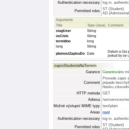
Authentication necessary
log in, authenti
ST (Student)
Permitted roles
AD (Administrat
Arguments
Title
Type (Java)
Comment
stagUser
String
osCislo
String
termIdno
long
lang
String
Datum a čas pl
platnostZapisuDo
Date
pokud by se u
zapisStudentaNaTermin
Garance
Garantováno
mi
Provede zapis s
Comment
pripade bezchyb
hlasku zduvodnuj
HTTP metoda
GET
Adresa
/ws/services/re
Možné výstupní MIME typy
text/plain
Areas
root
Authentication necessary
log in, authenti
ST (Student)
Permitted roles