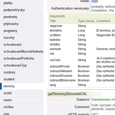
Areas
root
platby
probably withou
Authentication necessary
podporaVyuky
installation, th
Arguments
predmety
Title
Type (Java)
Comment
prijimacky
stagUser
String
programy
termIdno
Long
ID termínu, p
ucitIdno
Long
Stagovské ID 
rozvrhy
katedra
String
schvalovani
zkratka
String
semestr
String
Semestr, neni
schvalovaniMozneHodnoty
rok
String
schvalovaniProKoho
Je-li uvedeno
osCislo
String
ale služba vo
schvalovaniTyp
zobrazitProsle
Boolean
Zda vyhledat 
zobrazitAktualni
Boolean
Zda vyhledat 
soubory
zobrazitZrusene
Boolean
Zda vyhledat 
student
zobrazitBlokovane
Boolean
Zda vyhledat 
lang
String
terminy
ucitel
getTerminyZkousekICAL
Garance
Garantováno
mi
users
Vrátí seznam zk
vizitka
Comment
předmět, katedr
vsp
HTTP metoda
GET