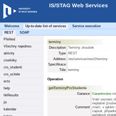
IS/STAG Web Services
Welcome
Up-to-date list of services
Service execution
REST
SOAP
Přehled
terminy
Všechny najednou
Description
Termíny zkoušek
aktivity
Type
REST
Address
/ws/services/rest2/terminy
ciselniky
Specifikace
cro_studenti
Title
terminy
cro_ucitele
Operation
ects
getTerminyProStudenta
help
Garance
Garantováno
mi
hkResults
Vrátí seznam zk
jis
neplatné (zruše
Comment
značí, v jakém 
kalendar
zapsat, případn
portálové strán