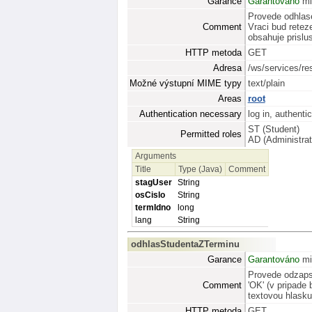
Garance
Garantováno
mi
Provede odhlase
Comment
Vraci bud retez
obsahuje prislu
HTTP metoda
GET
Adresa
/ws/services/re
Možné výstupní MIME typy
text/plain
Areas
root
Authentication necessary
log in, authenti
ST (Student)
Permitted roles
AD (Administrat
Arguments
Title
Type (Java)
Comment
stagUser
String
osCislo
String
termIdno
long
lang
String
odhlasStudentaZTerminu
Garance
Garantováno
mi
Provede odzapsa
Comment
'OK' (v pripade
textovou hlasku
HTTP metoda
GET