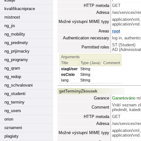
koleje
HTTP metoda
GET
kvalifikacniprace
Adresa
/ws/services/re
mistnost
application/xml,
Možné výstupní MIME typy
application/vn
ng_jis
Areas
root
ng_mobility
Authentication necessary
log in, authenti
ng_predmety
ST (Student)
Permitted roles
AD (Administrat
ng_prijimacky
Arguments
ng_programy
Title
Type (Java)
Comment
ng_qram
stagUser
String
osCislo
String
ng_redop
lang
String
ng_schvalovani
getTerminyZkousek
ng_studenti
Garance
Garantováno
mi
ng_terminy
Vrátí seznam zk
Comment
předmět, katedr
ng_users
HTTP metoda
GET
orion
Adresa
/ws/services/r
oznameni
application/xml,
Možné výstupní MIME typy
application/vn
plagiaty