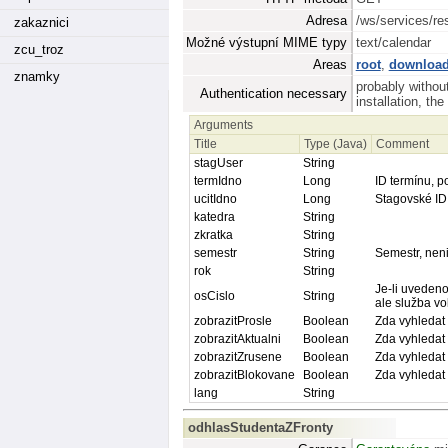
Adresa
/ws/services/r
zakaznici
Možné výstupní MIME typy
text/calendar
zcu_troz
Areas
root
,
downloa
znamky
probably withou
Authentication necessary
installation, th
Arguments
Title
Type (Java)
Comment
stagUser
String
termIdno
Long
ID termínu, p
ucitIdno
Long
Stagovské ID 
katedra
String
zkratka
String
semestr
String
Semestr, neni
rok
String
Je-li uvedeno
osCislo
String
ale služba vo
zobrazitProsle
Boolean
Zda vyhledat 
zobrazitAktualni
Boolean
Zda vyhledat 
zobrazitZrusene
Boolean
Zda vyhledat 
zobrazitBlokovane
Boolean
Zda vyhledat 
lang
String
odhlasStudentaZFronty