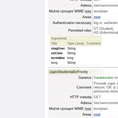
Adresa
/ws/services/re
Možné výstupní MIME typy
text/plain
Areas
root
Authentication necessary
log in, authenti
ST (Student)
Permitted roles
AD (Administrat
Arguments
Title
Type (Java)
Comment
stagUser
String
osCislo
String
termIdno
long
lang
String
zapisStudentaDoFronty
Garance
Garantováno
mi
Provede zapis s
Comment
retezec 'OK' (v
prislusnou text
HTTP metoda
GET
Adresa
/ws/services/re
Možné výstupní MIME typy
text/plain
Areas
root